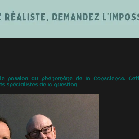
ble passion au phénomène de la Conscience. Cett
s spécialistes de la question.