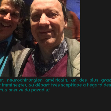
r, neurochirurgien américain, un des plus gran
 imminente), au départ très sceptique à l'égard des
"La preuve du paradis."